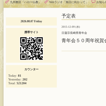
九州教区「ハロー仏教」
Webラジオ「旭日に向かって」
お知ら
予定表
2026.08.07 Friday
2015-12-09 (水)
携帯サイト
日蓮宗長崎県青年会
青年会５０周年祝賀
カウンター
Today:
81
Yesterday:
202
Total:
521204