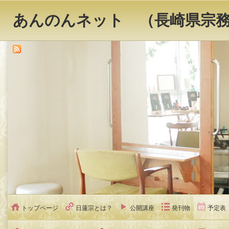
あんのんネット （長崎県宗
トップページ
日蓮宗とは？
公開講座
発刊物
予定表