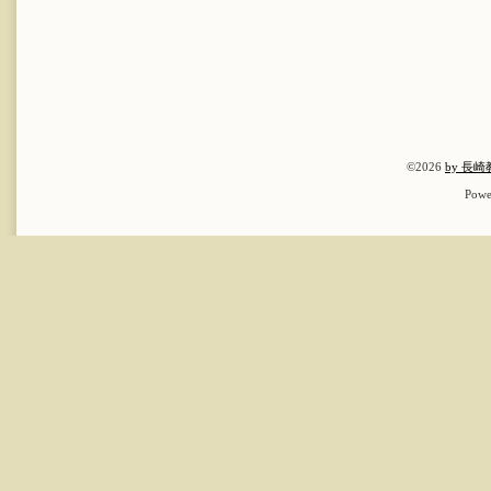
©2026
by 長
Powe