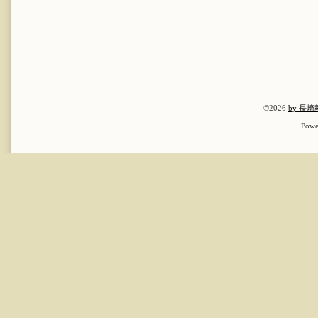
©2026
by 長
Powe