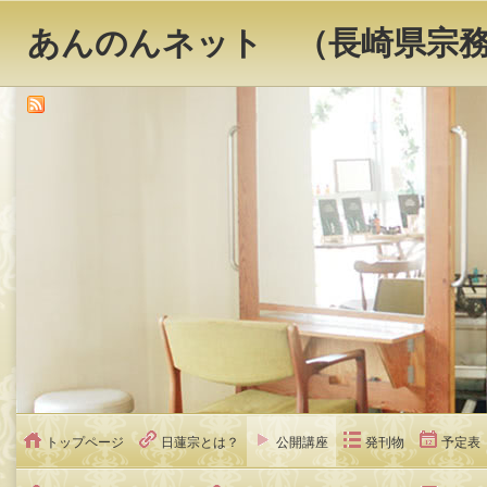
あんのんネット （長崎県宗
トップページ
日蓮宗とは？
公開講座
発刊物
予定表