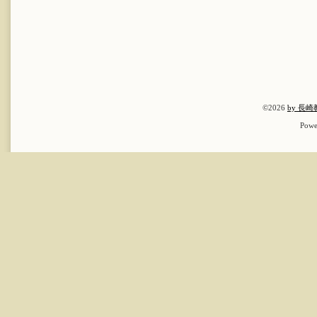
©2026
by 長
Powe