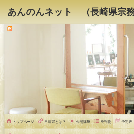
あんのんネット （長崎県宗
トップページ
日蓮宗とは？
公開講座
発刊物
予定表