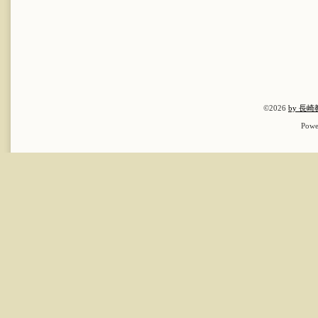
©2026
by 長
Powe