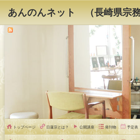
あんのんネット （長崎県宗
トップページ
日蓮宗とは？
公開講座
発刊物
予定表