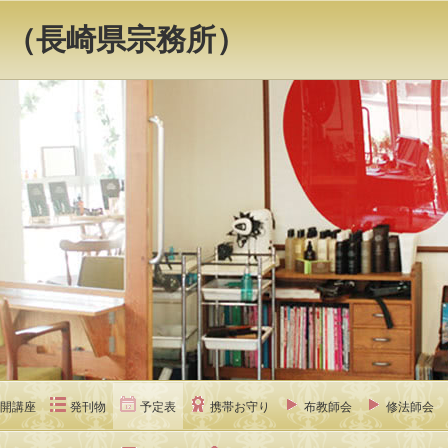
 （長崎県宗務所）
開講座
発刊物
予定表
携帯お守り
布教師会
修法師会