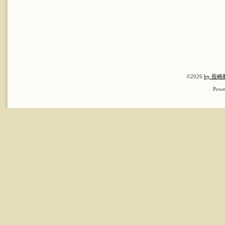
©2026
by 長
Powe