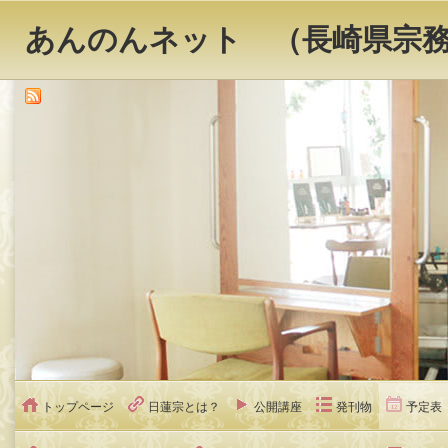
あんのんネット （長崎県宗
トップページ
日蓮宗とは？
公開講座
発刊物
予定表