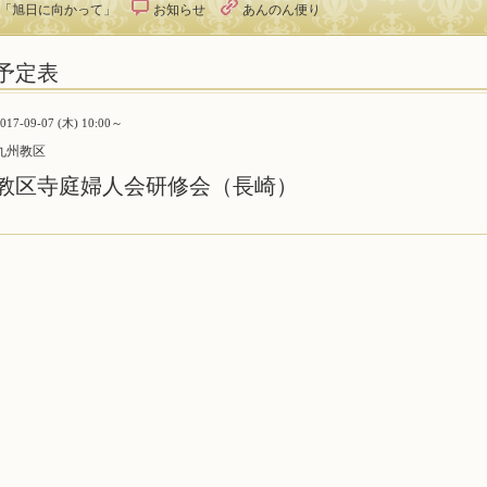
オ「旭日に向かって」
お知らせ
あんのん便り
予定表
017-09-07 (木) 10:00～
九州教区
教区寺庭婦人会研修会（長崎）