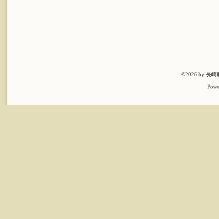
©2026
by 長
Powe