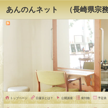
あんのんネット （長崎県宗
トップページ
日蓮宗とは？
公開講座
発刊物
予定表