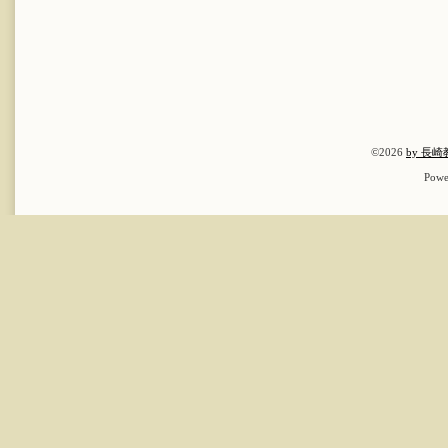
©2026
by 長
Powe