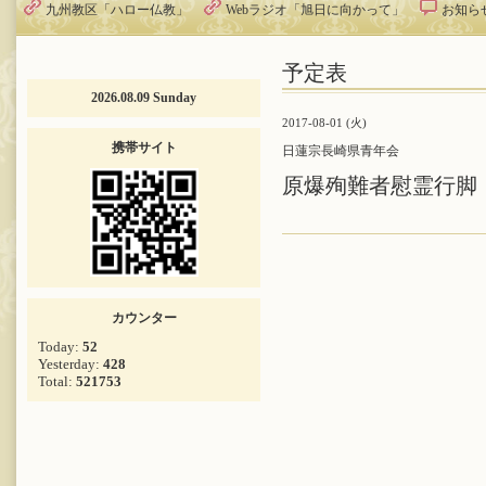
九州教区「ハロー仏教」
Webラジオ「旭日に向かって」
お知ら
予定表
2026.08.09 Sunday
2017-08-01 (火)
携帯サイト
日蓮宗長崎県青年会
原爆殉難者慰霊行脚
カウンター
Today:
52
Yesterday:
428
Total:
521753