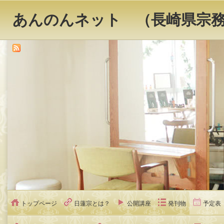
あんのんネット （長崎県宗
トップページ
日蓮宗とは？
公開講座
発刊物
予定表