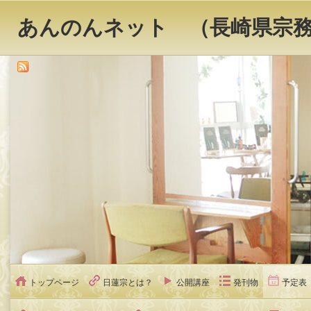
あんのんネット （長崎県宗
トップページ
日蓮宗とは？
公開講座
発刊物
予定表