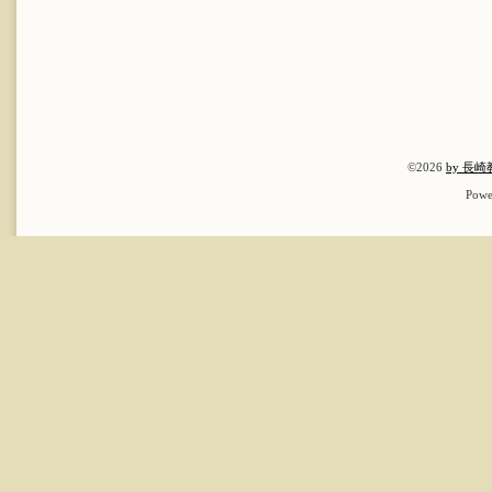
©2026
by 長
Powe