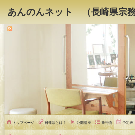
あんのんネット （長崎県宗
トップページ
日蓮宗とは？
公開講座
発刊物
予定表