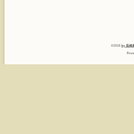
©2026
by 長
Powe