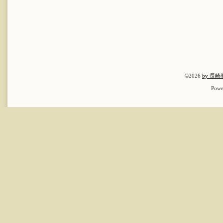
©2026
by 長
Powe