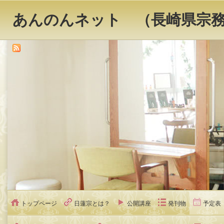
あんのんネット （長崎県宗
トップページ
日蓮宗とは？
公開講座
発刊物
予定表