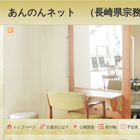
あんのんネット （長崎県宗
トップページ
日蓮宗とは？
公開講座
発刊物
予定表