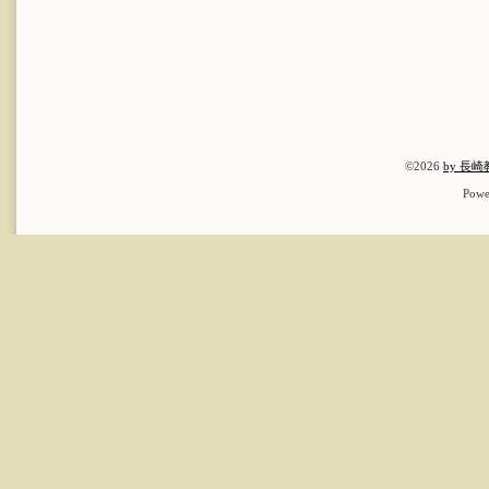
©2026
by 長
Powe