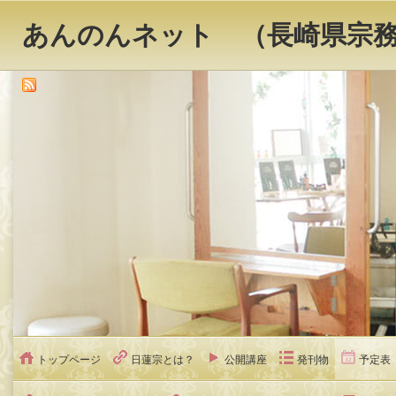
あんのんネット （長崎県宗
トップページ
日蓮宗とは？
公開講座
発刊物
予定表