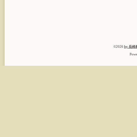
©2026
by 長
Powe