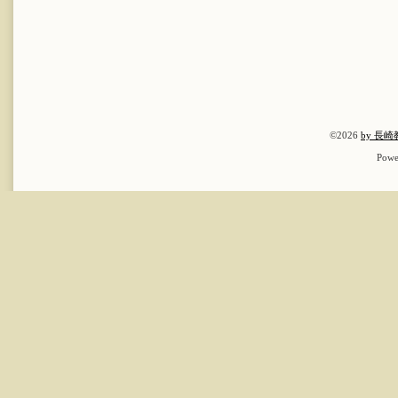
©2026
by 長
Powe