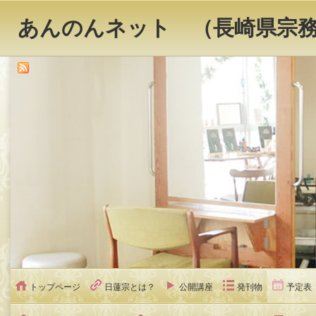
あんのんネット （長崎県宗
トップページ
日蓮宗とは？
公開講座
発刊物
予定表