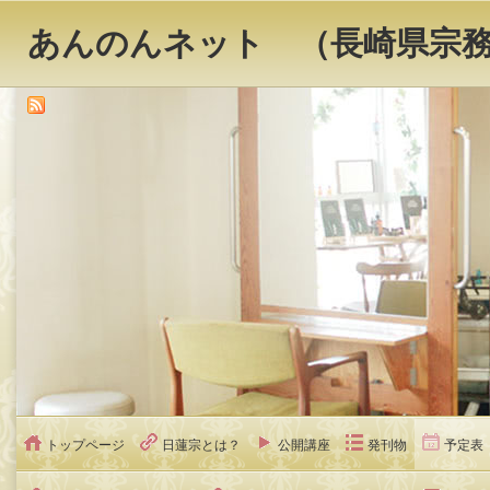
あんのんネット （長崎県宗
トップページ
日蓮宗とは？
公開講座
発刊物
予定表