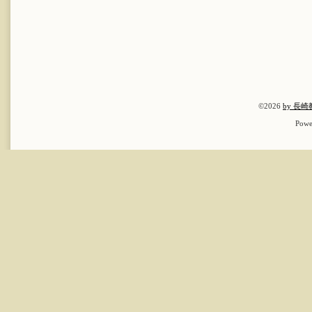
©2026
by 長
Powe