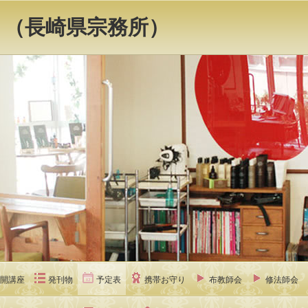
 （長崎県宗務所）
開講座
発刊物
予定表
携帯お守り
布教師会
修法師会