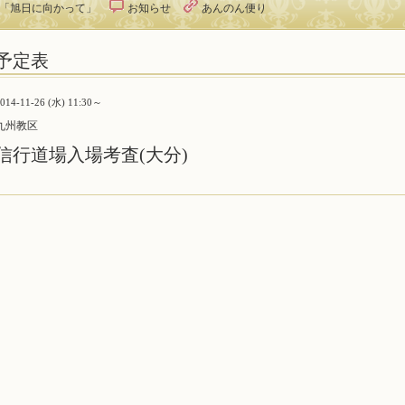
オ「旭日に向かって」
お知らせ
あんのん便り
予定表
014-11-26 (水) 11:30～
九州教区
信行道場入場考査(大分)