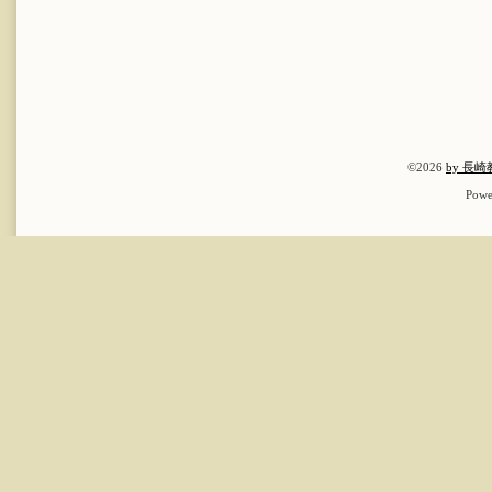
©2026
by 長
Powe