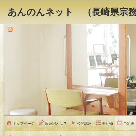
あんのんネット （長崎県宗
トップページ
日蓮宗とは？
公開講座
発刊物
予定表