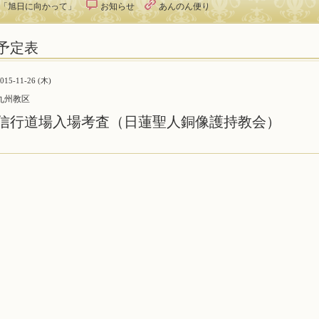
オ「旭日に向かって」
お知らせ
あんのん便り
予定表
015-11-26 (木)
九州教区
信行道場入場考査（日蓮聖人銅像護持教会）