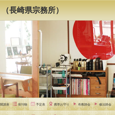
 （長崎県宗務所）
開講座
発刊物
予定表
携帯お守り
布教師会
修法師会