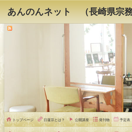
あんのんネット （長崎県宗
トップページ
日蓮宗とは？
公開講座
発刊物
予定表