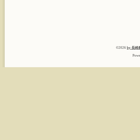
©2026
by 長
Powe