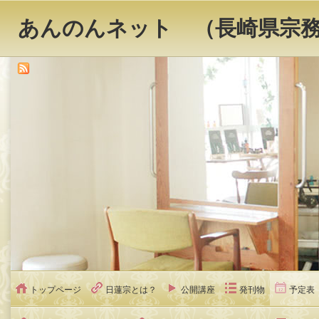
あんのんネット （長崎県宗
トップページ
日蓮宗とは？
公開講座
発刊物
予定表