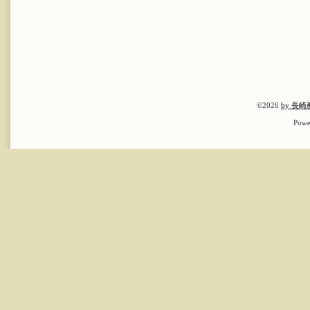
©2026
by 長
Powe