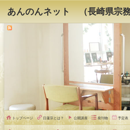
あんのんネット （長崎県宗
トップページ
日蓮宗とは？
公開講座
発刊物
予定表