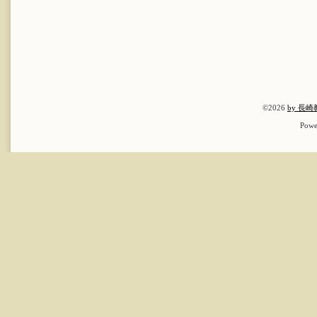
©2026
by 長
Powe