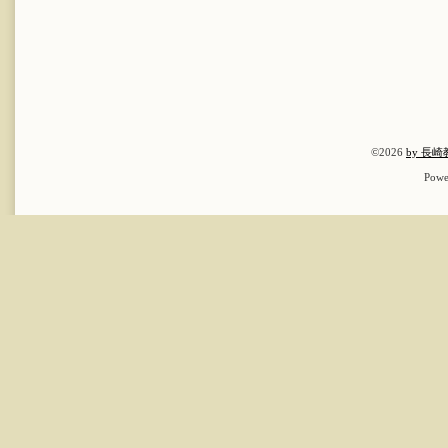
©2026
by 長
Powe