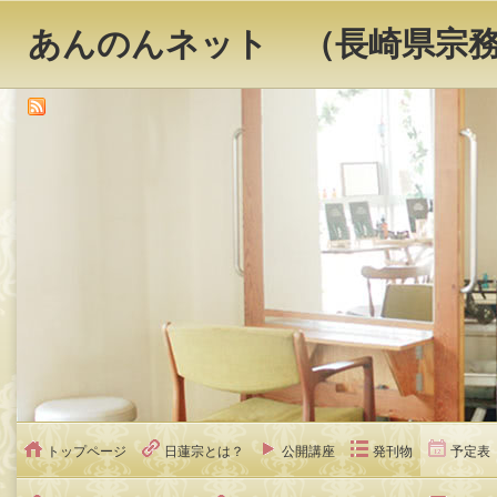
あんのんネット （長崎県宗
トップページ
日蓮宗とは？
公開講座
発刊物
予定表