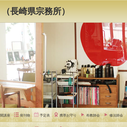
 （長崎県宗務所）
開講座
発刊物
予定表
携帯お守り
布教師会
修法師会