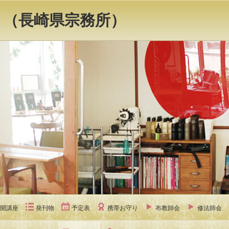
 （長崎県宗務所）
開講座
発刊物
予定表
携帯お守り
布教師会
修法師会