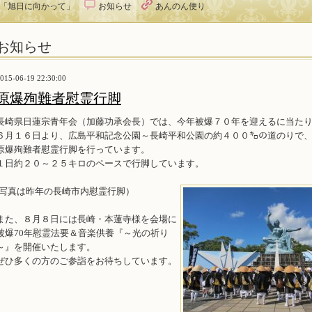
オ「旭日に向かって」
お知らせ
あんのん便り
お知らせ
015-06-19 22:30:00
原爆殉難者慰霊行脚
長崎県日蓮宗青年会（加藤功承会長）では、今年被爆７０年を迎えるに当た
６月１６日より、広島平和記念公園～長崎平和公園の約４００㌔の道のりで
原爆殉難者慰霊行脚を行っています。
１日約２０～２５キロのペースで行脚しています。
(写真は昨年の長崎市内慰霊行脚）
また、８月８日には長崎・本蓮寺様を会場に
被爆70年慰霊法要＆音楽供養『～光の祈り
～』を開催いたします。
ぜひ多くの方のご参詣をお待ちしています。