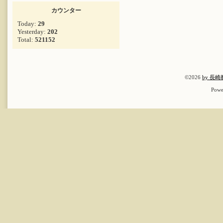
カウンター
Today:
29
Yesterday:
202
Total:
521152
©2026
by 長
Powe