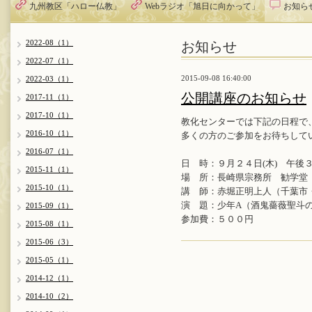
九州教区「ハロー仏教」
Webラジオ「旭日に向かって」
お知ら
お知らせ
2022-08（1）
2022-07（1）
2015-09-08 16:40:00
2022-03（1）
公開講座のお知らせ
2017-11（1）
2017-10（1）
教化センターでは下記の日程で
2016-10（1）
多くの方のご参加をお待ちして
2016-07（1）
日 時：９月２４日(木) 午後
2015-11（1）
場 所：長崎県宗務所 勧学堂
2015-10（1）
講 師：赤堀正明上人（千葉市
演 題：少年A（酒鬼薔薇聖斗
2015-09（1）
参加費：５００円
2015-08（1）
2015-06（3）
2015-05（1）
2014-12（1）
2014-10（2）