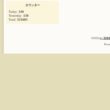
カウンター
Today:
330
Yesterday:
150
Total:
521603
©2026
by 長
Powe