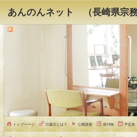
あんのんネット （長崎県宗
トップページ
日蓮宗とは？
公開講座
発刊物
予定表