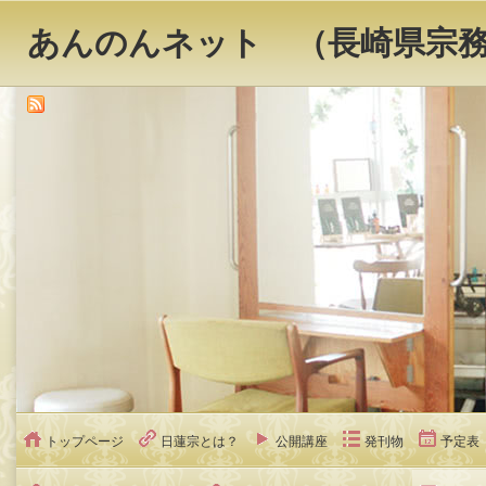
あんのんネット （長崎県宗
トップページ
日蓮宗とは？
公開講座
発刊物
予定表