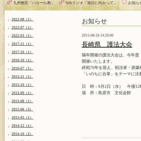
九州教区「ハロー仏教」
Webラジオ「旭日に向かって」
お知ら
お知らせ
2022-08（1）
2022-07（1）
2015-08-26 14:29:00
2022-03（1）
長崎県 護法大会
2017-11（1）
2017-10（1）
隔年開催の護法大会は、今年度
2016-10（1）
開催いたします。
終戦70年を迎え、戦没者・原
2016-07（1）
「いのちに合掌」をテーマに法
2015-11（1）
2015-10（1）
日 時：9月2日（水） 午後12
場 所：島原市 文化会館
2015-09（1）
2015-08（1）
2015-06（3）
2015-05（1）
2014-12（1）
2014-10（2）