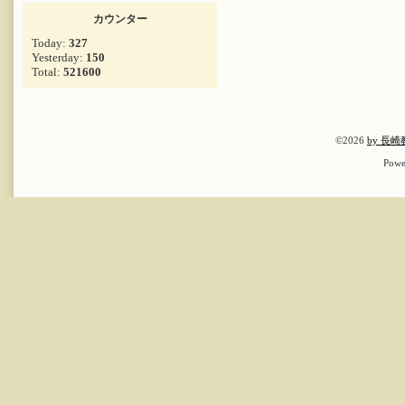
カウンター
Today:
327
Yesterday:
150
Total:
521600
©2026
by 長
Powe